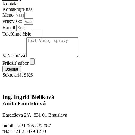
Kontakt
Kontaktujte nás
Meno
Priezvisko
E-mail
Telefónne číslo
Vaša správa
Priložiť súbor
Odoslať
Sekretariát SKS
Ing. Ingrid Bieliková
Anita Fondrková
Bárdošova 2/A, 831 01 Bratislava
mobil: +421 905 822 087
tel.: +421 2 5479 1210